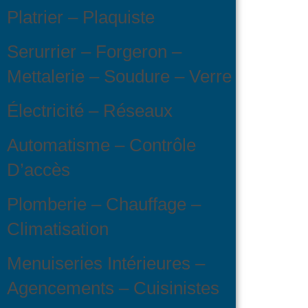
Platrier – Plaquiste
Serurrier – Forgeron –
Mettalerie – Soudure – Verre
Électricité – Réseaux
Automatisme – Contrôle
D’accès
Plomberie – Chauffage –
Climatisation
Menuiseries Intérieures –
Agencements – Cuisinistes