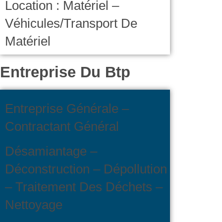
Location : Matériel –
Véhicules/Transport De
Matériel
Entreprise Du Btp
Entreprise Générale –
Contractant Général
Désamiantage –
Déconstruction – Dépollution
– Traitement Des Déchets –
Nettoyage