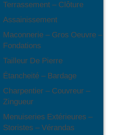
Terrassement – Clôture
Assainissement
Maconnerie – Gros Oeuvre –
Fondations
Tailleur De Pierre
Étancheité – Bardage
Charpentier – Couvreur –
Zingueur
Menuiseries Extérieures –
Storistes – Vérandas