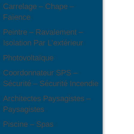
Carrelage – Chape –
Faïence
Peintre – Ravalement –
Isolation Par L’extérieur
Photovoltaïque
Coordonnateur SPS –
Sécurité – Sécurité Incendie
Architectes Paysagistes –
Paysagistes
Piscine – Spas