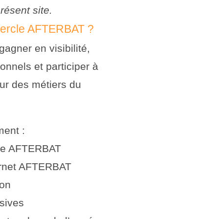
présent site.
 Cercle AFTERBAT ?
gner en visibilité,
nnels et participer à
ur des métiers du
ment :
orme AFTERBAT
carnet AFTERBAT
ion
usives