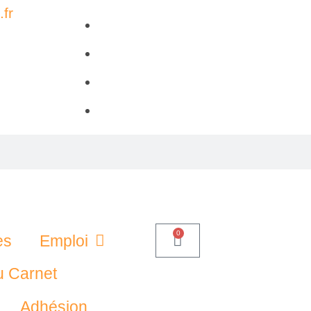
fr
0
es
Emploi
u Carnet
Adhésion