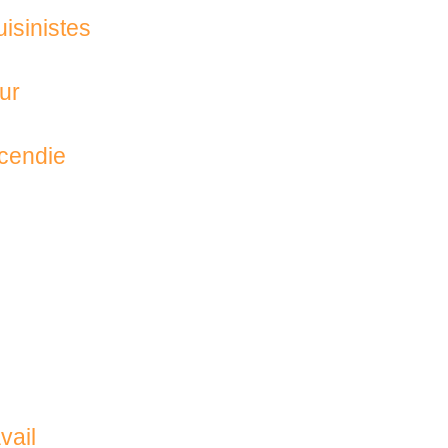
isinistes
eur
ncendie
vail