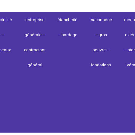
ctricité
entreprise
étancheité
maconnerie
menui
–
générale –
– bardage
– gros
extér
seaux
contractant
oeuvre –
– stor
général
fondations
vér