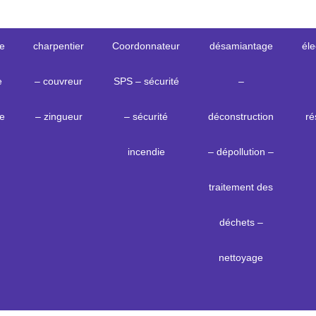
ge
charpentier
Coordonnateur
désamiantage
éle
e
– couvreur
SPS – sécurité
–
e
– zingueur
– sécurité
déconstruction
ré
incendie
– dépollution –
traitement des
déchets –
nettoyage