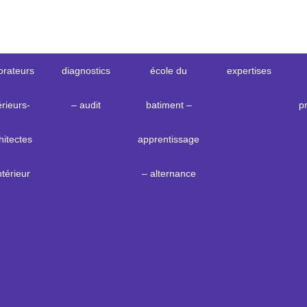
orateurs
diagnostics
école du
expertises
érieurs-
– audit
batiment –
p
hitectes
apprentissage
ntérieur
– alternance