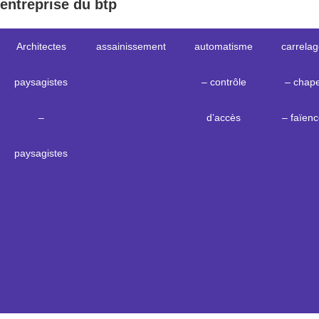
entreprise du btp
Architectes
assainissement
automatisme
carrela
paysagistes
– contrôle
– chap
–
d’accès
– faïenc
paysagistes