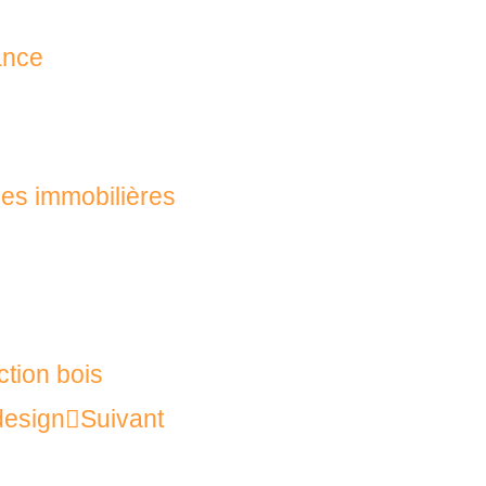
ance
es immobilières
ction bois
design
Suivant