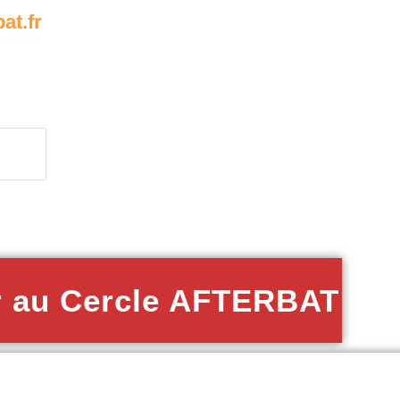
at.fr
r au Cercle AFTERBAT
REPRISES
EMPLOI
AGENDA
POIN