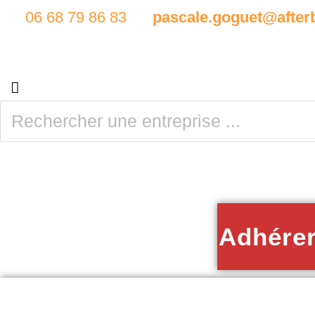
06 68 79 86 83
pascale.goguet@afterb
Adhére
ACCUEIL
RÉPERTOIRE DES ENT