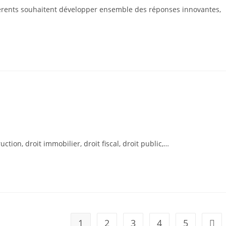
hérents souhaitent développer ensemble des réponses innovantes,
ion, droit immobilier, droit fiscal, droit public,…
1
2
3
4
5
Alle