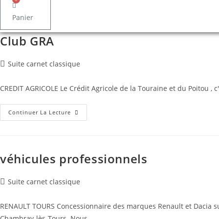
Panier
Club GRA
Post
Suite carnet classique
category:
CREDIT AGRICOLE Le Crédit Agricole de la Touraine et du Poitou , 
Club
Continuer La Lecture
GRA
véhicules professionnels
Post
Suite carnet classique
category:
RENAULT TOURS Concessionnaire des marques Renault et Dacia sur 
Chambray-lès-Tours. Nous…