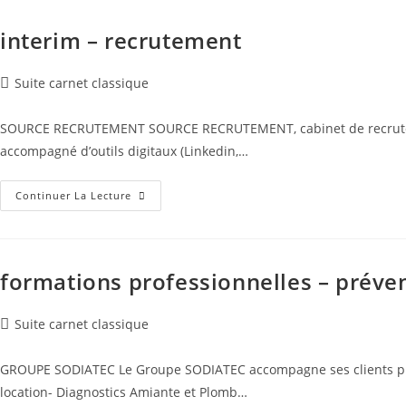
interim – recrutement
Post
Suite carnet classique
category:
SOURCE RECRUTEMENT SOURCE RECRUTEMENT, cabinet de recrutement, 
accompagné d’outils digitaux (Linkedin,…
Interim
Continuer La Lecture
–
Recrutement
formations professionnelles – préve
Post
Suite carnet classique
category:
GROUPE SODIATEC Le Groupe SODIATEC accompagne ses clients profe
location- Diagnostics Amiante et Plomb…