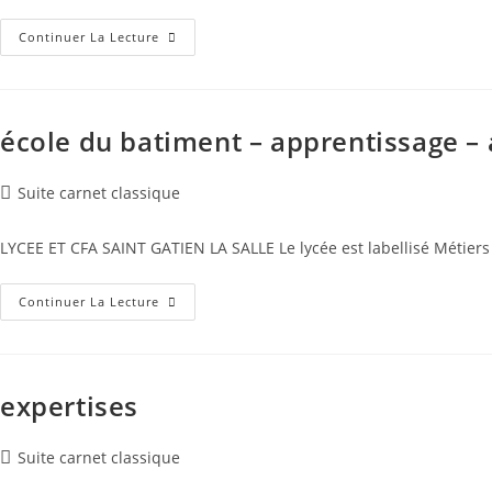
Formations
Continuer La Lecture
Professionnelles
–
Prévention
école du batiment – apprentissage –
Post
Suite carnet classique
category:
LYCEE ET CFA SAINT GATIEN LA SALLE Le lycée est labellisé Métiers 
École
Continuer La Lecture
Du
Batiment
–
Apprentissage
–
Alternance
expertises
Post
Suite carnet classique
category: