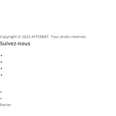
pascale.goguet@afterbat.fr
06 68 79 86 83
Copyright © 2023 AFTERBAT. Tous droits réservés.
Politique de conf
Suivez-nous
Conditions générale de vente.
×
×
Panier