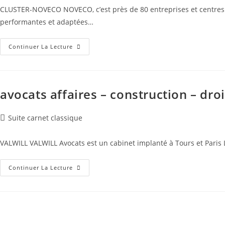
CLUSTER-NOVECO NOVECO, c’est près de 80 entreprises et centres d
performantes et adaptées…
Expertises
Continuer La Lecture
avocats affaires – construction – droi
Post
Suite carnet classique
category:
VALWILL VALWILL Avocats est un cabinet implanté à Tours et Paris La 
Avocats
Continuer La Lecture
Affaires
–
Construction
–
Droit
Du
Travail