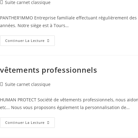
Post
Suite carnet classique
category:
PANTHER'IMMO Entreprise familiale effectuant régulièrement des 
années. Notre siège est à Tours…
Marchands
Continuer La Lecture
De
Biens
–
Investisseurs-
Agences
Immobilières
vêtements professionnels
Post
Suite carnet classique
category:
HUMAN PROTECT Société de vêtements professionnels, nous aidons pro
etc... Nous vous proposons également la personnalisation de…
Vêtements
Continuer La Lecture
Professionnels