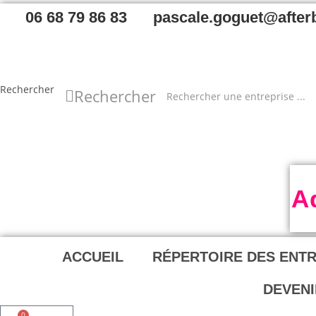
Skip
06 68 79 86 83
pascale.goguet@afterb
to
content
Rechercher
Rechercher
A
ACCUEIL
RÉPERTOIRE DES ENT
DEVENI
0