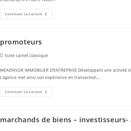
Véhicules
Continuer La Lecture
Professionnels
promoteurs
Post
Suite carnet classique
category:
WEADVISOR IMMOBILIER D’ENTREPRISE Développant une activité de p
L’agence met ainsi son expérience en transaction,…
Promoteurs
Continuer La Lecture
marchands de biens – investisseurs-