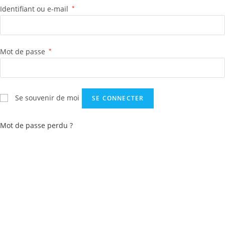
Identifiant ou e-mail
*
Mot de passe
*
Se souvenir de moi
SE CONNECTER
Mot de passe perdu ?
pascale.goguet@afterbat.fr
06 68 79 86 83